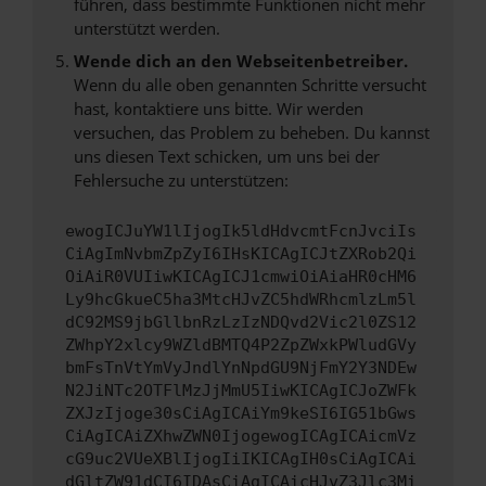
führen, dass bestimmte Funktionen nicht mehr
unterstützt werden.
Wende dich an den Webseitenbetreiber.
Wenn du alle oben genannten Schritte versucht
hast, kontaktiere uns bitte. Wir werden
versuchen, das Problem zu beheben. Du kannst
uns diesen Text schicken, um uns bei der
Fehlersuche zu unterstützen:
ewogICJuYW1lIjogIk5ldHdvcmtFcnJvciIs
CiAgImNvbmZpZyI6IHsKICAgICJtZXRob2Qi
OiAiR0VUIiwKICAgICJ1cmwiOiAiaHR0cHM6
Ly9hcGkueC5ha3MtcHJvZC5hdWRhcmlzLm5l
dC92MS9jbGllbnRzLzIzNDQvd2Vic2l0ZS12
ZWhpY2xlcy9WZldBMTQ4P2ZpZWxkPWludGVy
bmFsTnVtYmVyJndlYnNpdGU9NjFmY2Y3NDEw
N2JiNTc2OTFlMzJjMmU5IiwKICAgICJoZWFk
ZXJzIjoge30sCiAgICAiYm9keSI6IG51bGws
CiAgICAiZXhwZWN0IjogewogICAgICAicmVz
cG9uc2VUeXBlIjogIiIKICAgIH0sCiAgICAi
dGltZW91dCI6IDAsCiAgICAicHJvZ3Jlc3Mi