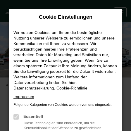
Zum
0
Hauptinhalt
Cookie Einstellungen
springen
Wir nutzen Cookies, um Ihnen die bestmögliche
Nutzung unserer Webseite zu ermöglichen und unsere
Kommunikation mit Ihnen zu verbessern. Wir
berücksichtigen hierbei Ihre Präferenzen und
verarbeiten Daten für Marketing und Statistiken nur,
wenn Sie uns Ihre Einwilligung geben. Wenn Sie zu
einem späteren Zeitpunkt Ihre Meinung ändern, können
Sie die Einwilligung jederzeit für die Zukunft widerrufen.
Weitere Informationen zum Umfang der
Datenverarbeitung finden Sie hier:
STARTSEITE
FAHRZEUGE
UNSERE FAHRZEUGE
Datenschutzerklärung
,
Cookie-Richtlinie
.
Impressum
Folgende Kategorien von Cookies werden von uns eingesetzt:
Fehler: Network Error
Essentiell
Beim Laden ist ein Fehler aufgetreten.
Diese Technologien sind erforderlich, um die
Kernfunktionalität der Webseite zu gewährleisten.
Hier sind ein paar Tipps, die dir helfen können: