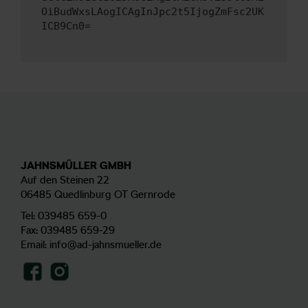
OiBudWxsLAogICAgInJpc2t5IjogZmFsc2UK
ICB9Cn0=
JAHNSMÜLLER GMBH
Auf den Steinen 22
06485 Quedlinburg OT Gernrode
Tel:
039485 659-0
Fax: 039485 659-29
Email:
info@ad-jahnsmueller.de