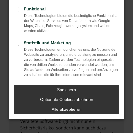
Funktional
Überprüfe deine Firewall und deine
Internetverbindung.
Diese Technologien bieten die bestmögliche Funktionalität
der Webseite. Services von Drittanbietern wie Google
Laden andere Webseiten, zum Beispiel deine
Maps, Chats, Fahrzeugbewertungssystem und weitere
Suchmaschine?
werden aktiviert.
Prüfe deine Browsererweiterungen.
Statistik und Marketing
Manche Erweiterungen, wie Werbeblocker,
Diese Technologien ermöglichen es uns, die Nutzung der
können das Laden bestimmter Seiten
Webseite zu analysieren, um die Leistung zu messen und
verhindern. Funktioniert die Seite in einem
zu verbessern. Zudem werden Technologien eingesetzt,
anderen Browser oder in einem privaten
die von dritten Werbetreibenden verwendet werden, um
Sie auf anderen Webseiten zu verfolgen und um Anzeigen
Fenster?
zu schalten, die für Ihre Interessen relevant sind.
Starte dein Gerät neu.
Das kann manchmal helfen, vorübergehende
Speichern
Probleme zu beheben.
Optionale Cookies ablehnen
Stelle sicher, dass dein Browser und dein
Betriebssystem auf dem neuesten Stand
Alle akzeptieren
sind.
Veraltete Software birgt nicht nur ein
Sicherheitsrisiko, sondern kann auch dazu