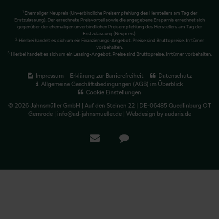
1
Ehemaliger Neupreis (Unverbindliche Preisempfehlung des Herstellers am Tag der
Erstzulassung). Der errechnete Preisvorteil sowie die angegebene Ersparnis errechnet sich
gegenüber der ehemaligen unverbindlichen Preisempfehlung des Herstellers am Tag der
Erstzulassung (Neupreis).
2
Hierbei handelt es sich um ein Finanzierungs-Angebot. Preise sind Bruttopreise. Irrtümer
vorbehalten.
3
Hierbei handelt es sich um ein Leasing-Angebot. Preise sind Bruttopreise. Irrtümer vorbehalten.
Impressum
Erklärung zur Barrierefreiheit
Datenschutz
Allgemeine Geschäftsbedingungen (AGB) im Überblick
Cookie Einstellungen
© 2026 Jahnsmüller GmbH | Auf den Steinen 22 | DE-06485 Quedlinburg OT
Gernrode | info@ad-jahnsmueller.de |
Webdesign by audaris.de