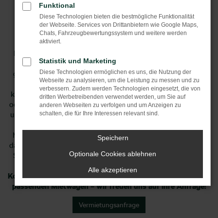
Mietwagen
Funktional
Diese Technologien bieten die bestmögliche Funktionalität
Bei uns können Sie bequem ein Auto als Ersatzwagen oder
der Webseite. Services von Drittanbietern wie Google Maps,
Mietwagen mieten. Egal, ob Sie eine kurzfristige Lösung
Chats, Fahrzeugbewertungssystem und weitere werden
aktiviert.
benötigen oder längere Zeit mobil bleiben möchten – wir
bieten eine große Auswahl an Fahrzeugen für jeden Bedarf.
Statistik und Marketing
Unsere Mietwagen sind modern, zuverlässig und gut
Diese Technologien ermöglichen es uns, die Nutzung der
gewartet, um Ihnen eine sichere Fahrt zu gewährleisten. Sie
Webseite zu analysieren, um die Leistung zu messen und zu
können bei uns verschiedene Fahrzeugtypen wählen, von
verbessern. Zudem werden Technologien eingesetzt, die von
kompakten Stadtflitzern bis hin zu geräumigen Familienautos
dritten Werbetreibenden verwendet werden, um Sie auf
oder auch Luxusfahrzeugen. Der Buchungsprozess ist einfach
anderen Webseiten zu verfolgen und um Anzeigen zu
schalten, die für Ihre Interessen relevant sind.
und schnell, entweder online oder direkt bei uns vor Ort. Wir
legen großen Wert auf Kundenzufriedenheit und flexible
Mietkonditionen, damit Sie genau das Fahrzeug bekommen,
Speichern
das zu Ihren Anforderungen passt. Mit unserem zuverlässigen
Optionale Cookies ablehnen
Service sind Sie jederzeit mobil und kommen stressfrei ans
Ziel.
Alle akzeptieren
Kontaktieren Sie uns noch heute und sichern Sie sich Ihren
passenden Mietwagen – wir freuen uns auf Ihre Anfrage!
Vermietungsanfrage