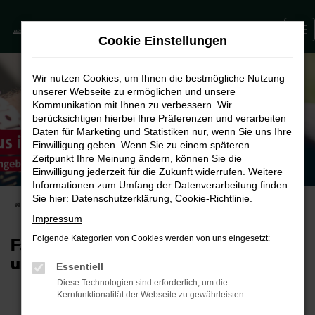
Zum
0
Hauptinhalt
Cookie Einstellungen
springen
Wir nutzen Cookies, um Ihnen die bestmögliche Nutzung
unserer Webseite zu ermöglichen und unsere
Kommunikation mit Ihnen zu verbessern. Wir
berücksichtigen hierbei Ihre Präferenzen und verarbeiten
Daten für Marketing und Statistiken nur, wenn Sie uns Ihre
Einwilligung geben. Wenn Sie zu einem späteren
Zeitpunkt Ihre Meinung ändern, können Sie die
Einwilligung jederzeit für die Zukunft widerrufen. Weitere
Informationen zum Umfang der Datenverarbeitung finden
Sie hier:
Datenschutzerklärung
,
Cookie-Richtlinie
.
STARTSEITE
VERMIETUNG
MIETWAGEN
Impressum
Folgende Kategorien von Cookies werden von uns eingesetzt:
Fahrzeugvermietung – flexibel und
unkompliziert mieten
Essentiell
Diese Technologien sind erforderlich, um die
Kernfunktionalität der Webseite zu gewährleisten.