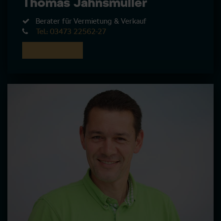
Thomas Jahnsmüller
Berater für Vermietung & Verkauf
Tel.: 03473 22562-27
Email Schreiben