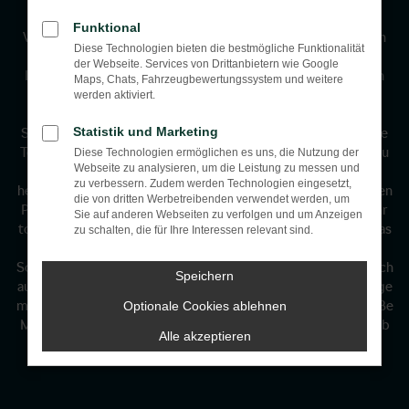
beginnt hier!
Funktional
Wir helfen Ihnen gerne bei der Suche nach Ihrem perfekten
Diese Technologien bieten die bestmögliche Funktionalität
Reisemobil! Nehmen Sie einfach Kontakt zu uns auf.
der Webseite. Services von Drittanbietern wie Google
Ihre
Reisemobil Ansprechpartner
finden Sie
hier
im unteren
Maps, Chats, Fahrzeugbewertungssystem und weitere
Abschnitt dieser Seite.
werden aktiviert.
Statistik und Marketing
Sie sind auch in Ihrer Freizeit gern unabhängig? Dann ist eine
Tour mit einem unserer Reisemobile von MOBILVETTA genau
Diese Technologien ermöglichen es uns, die Nutzung der
Webseite zu analysieren, um die Leistung zu messen und
das Richtige für Sie! Seit 2020 vermieten wir mehrere
zu verbessern. Zudem werden Technologien eingesetzt,
hervorragend ausgestattete Fahrzeuge zu absolut moderaten
die von dritten Werbetreibenden verwendet werden, um
Preisen. Wohnmobile von MOBILVETTA begeistern durch ihr
Sie auf anderen Webseiten zu verfolgen und um Anzeigen
tolles Design und ihre erstklassige Ausstattung mit allem, was
zu schalten, die für Ihre Interessen relevant sind.
das Herz begehrt. Unsere rollenden Luxussuiten bieten
Schlafplätze für bis zu 4 Personen. Die Ausstattung ist einfach
Speichern
außergewöhnlich. Ob LED-Ambientebeleuchtung, SAT-Anlage
mit 2 Fernsehern, Raumbad mit separater Dusche oder große
Optionale Cookies ablehnen
Markise: Mit unseren Reisemobilen genießen Sie Ihren Urlaub
Alle akzeptieren
von Anfang an in vollen Zügen.