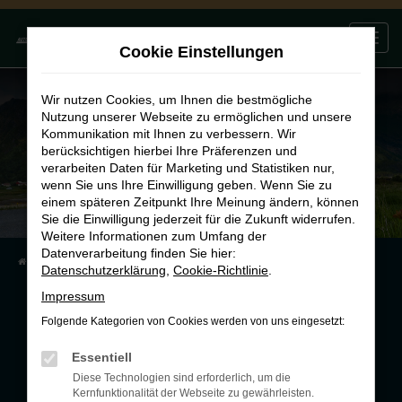
Zum
0
Hauptinhalt
Cookie Einstellungen
springen
Wir nutzen Cookies, um Ihnen die bestmögliche
Nutzung unserer Webseite zu ermöglichen und unsere
Kommunikation mit Ihnen zu verbessern. Wir
berücksichtigen hierbei Ihre Präferenzen und
verarbeiten Daten für Marketing und Statistiken nur,
wenn Sie uns Ihre Einwilligung geben. Wenn Sie zu
einem späteren Zeitpunkt Ihre Meinung ändern, können
Sie die Einwilligung jederzeit für die Zukunft widerrufen.
Weitere Informationen zum Umfang der
Datenverarbeitung finden Sie hier:
STARTSEITE
VERMIETUNG
REISEMOBILE
Datenschutzerklärung
,
Cookie-Richtlinie
.
Impressum
Folgende Kategorien von Cookies werden von uns eingesetzt:
Essentiell
Unsere Reisemobile - Erholung
Diese Technologien sind erforderlich, um die
Kernfunktionalität der Webseite zu gewährleisten.