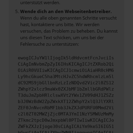
unterstützt werden.
Wende dich an den Webseitenbetreiber.
Wenn du alle oben genannten Schritte versucht
hast, kontaktiere uns bitte. Wir werden
versuchen, das Problem zu beheben. Du kannst
uns diesen Text schicken, um uns bei der
Fehlersuche zu unterstützen:
ewogICJuYW1lIjogIk5ldHdvcmtFcnJvciIs
CiAgImNvbmZpZyI6IHsKICAgICJtZXRob2Qi
OiAiR0VUIiwKICAgICJ1cmwiOiAiaHR0cHM6
Ly9hcGkueC5ha3MtcHJvZC5hdWRhcmlzLm5l
dC92MS9jbGllbnRzLzIzNDQvd2Vic2l0ZS12
ZWhpY2xlcz9maWx0ZXJbMF1bZmllbGRdPWlz
T3duJmZpbHRlclswXVt2YWx1ZV09dHJ1ZSZz
b3J0WzBdW2ZpZWxkXT12ZWhpY2xlQ3JlYXRl
ZEF0JnNvcnRbMF1bb3JkZXJdPURFU0Mmd2Vi
c2l0ZT02MWZjZjc0MTA3YmI1NzY5MWUzMmMy
ZTkmc2tpcD0wJmxpbWl0PTIwIiwKICAgICJo
ZWFkZXJzIjoge30sCiAgICAiYm9keSI6IG51
bGwsCiAgICAiZXhwZWN0IjogewogICAgICAi