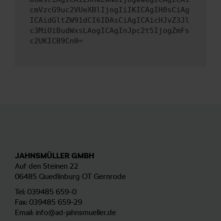
cmVzcG9uc2VUeXBlIjogIiIKICAgIH0sCiAg
ICAidGltZW91dCI6IDAsCiAgICAicHJvZ3Jl
c3MiOiBudWxsLAogICAgInJpc2t5IjogZmFs
c2UKICB9Cn0=
JAHNSMÜLLER GMBH
Auf den Steinen 22
06485 Quedlinburg OT Gernrode
Tel:
039485 659-0
Fax: 039485 659-29
Email:
info@ad-jahnsmueller.de