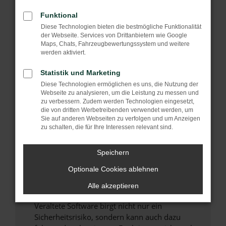
Funktional
Überprüfe deine Firewall und deine
Internetverbindung.
Diese Technologien bieten die bestmögliche Funktionalität
der Webseite. Services von Drittanbietern wie Google
Laden andere Webseiten, zum Beispiel deine
Maps, Chats, Fahrzeugbewertungssystem und weitere
Suchmaschine?
werden aktiviert.
Prüfe deine Browsererweiterungen.
Statistik und Marketing
Manche Erweiterungen, wie Werbeblocker,
Diese Technologien ermöglichen es uns, die Nutzung der
können das Laden bestimmter Seiten
Webseite zu analysieren, um die Leistung zu messen und
verhindern. Funktioniert die Seite in einem
zu verbessern. Zudem werden Technologien eingesetzt,
anderen Browser oder in einem privaten
die von dritten Werbetreibenden verwendet werden, um
Sie auf anderen Webseiten zu verfolgen und um Anzeigen
Fenster?
zu schalten, die für Ihre Interessen relevant sind.
Starte dein Gerät neu.
Das kann manchmal helfen, vorübergehende
Speichern
Probleme zu beheben.
Optionale Cookies ablehnen
Stelle sicher, dass dein Browser und dein
Betriebssystem auf dem neuesten Stand
Alle akzeptieren
sind.
Veraltete Software birgt nicht nur ein
Sicherheitsrisiko, sondern kann auch dazu