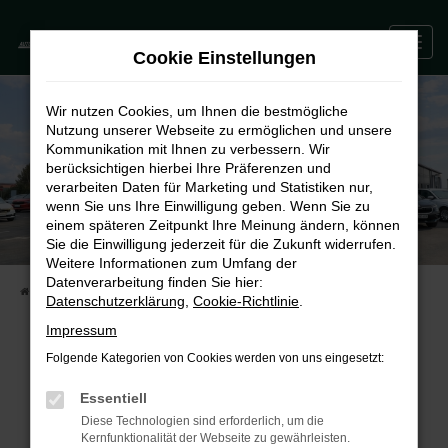
Zum
0
Hauptinhalt
Cookie Einstellungen
springen
Wir nutzen Cookies, um Ihnen die bestmögliche
Nutzung unserer Webseite zu ermöglichen und unsere
Kommunikation mit Ihnen zu verbessern. Wir
berücksichtigen hierbei Ihre Präferenzen und
verarbeiten Daten für Marketing und Statistiken nur,
wenn Sie uns Ihre Einwilligung geben. Wenn Sie zu
einem späteren Zeitpunkt Ihre Meinung ändern, können
Sie die Einwilligung jederzeit für die Zukunft widerrufen.
Weitere Informationen zum Umfang der
Datenverarbeitung finden Sie hier:
STARTSEITE
FAHRZEUGE
UNSERE FAHRZEUGE
Datenschutzerklärung
,
Cookie-Richtlinie
.
Impressum
Folgende Kategorien von Cookies werden von uns eingesetzt:
Fehler: Network Error
Essentiell
Beim Laden ist ein Fehler aufgetreten.
Diese Technologien sind erforderlich, um die
Kernfunktionalität der Webseite zu gewährleisten.
Hier sind ein paar Tipps, die dir helfen können: