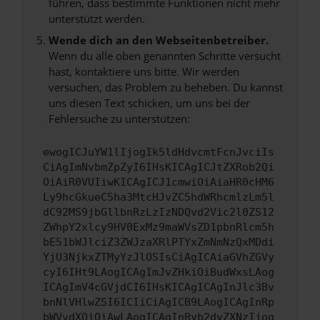
führen, dass bestimmte Funktionen nicht mehr
unterstützt werden.
Wende dich an den Webseitenbetreiber.
Wenn du alle oben genannten Schritte versucht
hast, kontaktiere uns bitte. Wir werden
versuchen, das Problem zu beheben. Du kannst
uns diesen Text schicken, um uns bei der
Fehlersuche zu unterstützen:
ewogICJuYW1lIjogIk5ldHdvcmtFcnJvciIs
CiAgImNvbmZpZyI6IHsKICAgICJtZXRob2Qi
OiAiR0VUIiwKICAgICJ1cmwiOiAiaHR0cHM6
Ly9hcGkueC5ha3MtcHJvZC5hdWRhcmlzLm5l
dC92MS9jbGllbnRzLzIzNDQvd2Vic2l0ZS12
ZWhpY2xlcy9HV0ExMz9maWVsZD1pbnRlcm5h
bE51bWJlciZ3ZWJzaXRlPTYxZmNmNzQxMDdi
YjU3NjkxZTMyYzJlOSIsCiAgICAiaGVhZGVy
cyI6IHt9LAogICAgImJvZHkiOiBudWxsLAog
ICAgImV4cGVjdCI6IHsKICAgICAgInJlc3Bv
bnNlVHlwZSI6ICIiCiAgICB9LAogICAgInRp
bWVvdXQiOiAwLAogICAgInByb2dyZXNzIjog