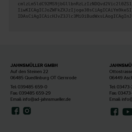
cmlzLm5ldC92MS9jbGllbnRzLzIzNDQvd2Vic2l0ZS1
IiwKICAgICJoZWFkZXJzIjoge30sCiAgICAiYm9keSI
IDAsCiAgICAicHJvZ3Jlc3MiOiBudWxsLAogICAgInJ
JAHNSMÜLLER GMBH
JAHNSMÜ
Auf den Steinen 22
Ottostrasse
06485 Quedlinburg OT Gernrode
06449 Asc
Tel:
039485 659-0
Tel:
03473-
Fax: 039485 659-29
Fax: 03473
Email:
info@ad-jahnsmueller.de
Email:
info