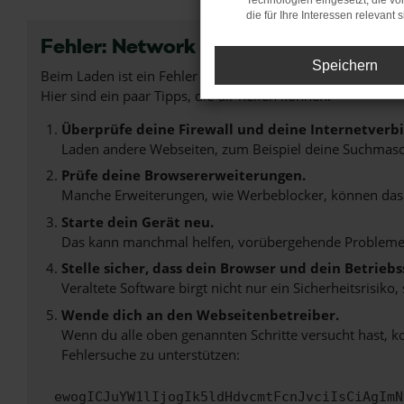
Technologien eingesetzt, die v
die für Ihre Interessen relevant s
Fehler: Network Error
Speichern
Beim Laden ist ein Fehler aufgetreten.
Hier sind ein paar Tipps, die dir helfen können:
Überprüfe deine Firewall und deine Internetverb
Laden andere Webseiten, zum Beispiel deine Suchmasc
Prüfe deine Browsererweiterungen.
Manche Erweiterungen, wie Werbeblocker, können das L
Starte dein Gerät neu.
Das kann manchmal helfen, vorübergehende Probleme
Stelle sicher, dass dein Browser und dein Betrie
Veraltete Software birgt nicht nur ein Sicherheitsrisi
Wende dich an den Webseitenbetreiber.
Wenn du alle oben genannten Schritte versucht hast, k
Fehlersuche zu unterstützen:
ewogICJuYW1lIjogIk5ldHdvcmtFcnJvciIsCiAgImN