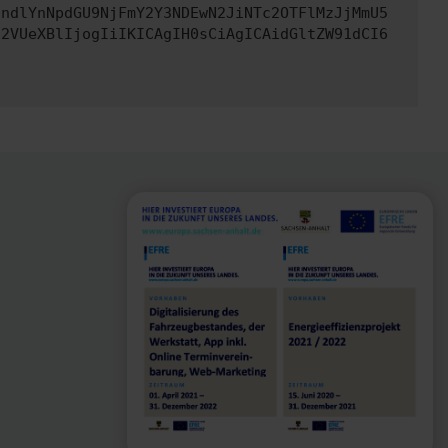
JndlYnNpdGU9NjFmY2Y3NDEwN2JiNTc2OTFlMzJjMmU5
c2VUeXBlIjogIiIKICAgIH0sCiAgICAidGltZW91dCI6