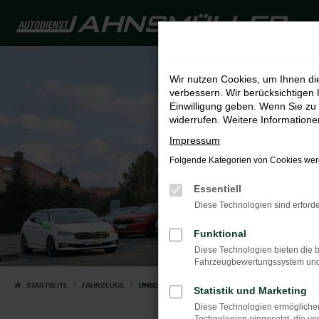
Zum
Hauptinhalt
springen
Wir nutzen Cookies, um Ihnen d
verbessern. Wir berücksichtigen 
Einwilligung geben. Wenn Sie zu 
widerrufen. Weitere Information
Impressum
Folgende Kategorien von Cookies werd
Essentiell
Diese Technologien sind erforde
Funktional
Diese Technologien bieten die b
Fahrzeugbewertungssystem und w
STARTSEITE
FAHRZEUGE
UNSERE FAHRZEUGE
Statistik und Marketing
Diese Technologien ermöglichen