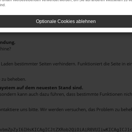
on dritten Werbetreibenden verwendet werden, um Sie auf anderen Webseiten zu ve
ind.
Optionale Cookies ablehnen
indung.
hine?
aden bestimmter Seiten verhindern. Funktioniert die Seite in e
 zu beheben.
bssystem auf dem neuesten Stand sind.
ko, sondern kann auch dazu führen, dass bestimmte Funktionen nic
ontaktiere uns bitte. Wir werden versuchen, das Problem zu behe
vbmZpZyI6IHsKICAgICJtZXRob2QiOiAiR0VUIiwKICAgICJ1