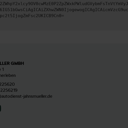
2ZWhpY2xlcy9OV0cwMzE0P2ZpZWxkPWludGVybmFsTnVtYmVy
6IG51bGwsCiAgICAiZXhwZWN0IjogewogICAgICAicmVzcG9u
pc2t5IjogZmFsc2UKICB9Cn0=
LLER GMBH
 1
herleben
225620
-2256219
@autodienst-jahnsmueller.de