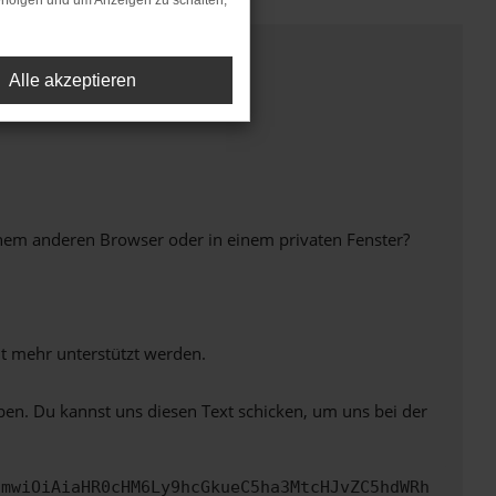
rfolgen und um Anzeigen zu schalten,
Alle akzeptieren
inem anderen Browser oder in einem privaten Fenster?
ht mehr unterstützt werden.
ben. Du kannst uns diesen Text schicken, um uns bei der
cmwiOiAiaHR0cHM6Ly9hcGkueC5ha3MtcHJvZC5hdWRh