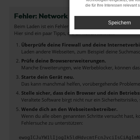
Technologien eingesetzt, die v
die für Ihre Interessen relevant s
Fehler: Network Error
Speichern
Beim Laden ist ein Fehler aufgetreten.
Hier sind ein paar Tipps, die dir helfen können:
Überprüfe deine Firewall und deine Internetverb
Laden andere Webseiten, zum Beispiel deine Suchmasc
Prüfe deine Browsererweiterungen.
Manche Erweiterungen, wie Werbeblocker, können das L
Starte dein Gerät neu.
Das kann manchmal helfen, vorübergehende Probleme
Stelle sicher, dass dein Browser und dein Betrie
Veraltete Software birgt nicht nur ein Sicherheitsrisi
Wende dich an den Webseitenbetreiber.
Wenn du alle oben genannten Schritte versucht hast, k
Fehlersuche zu unterstützen:
ewogICJuYW1lIjogIk5ldHdvcmtFcnJvciIsCiAgImN