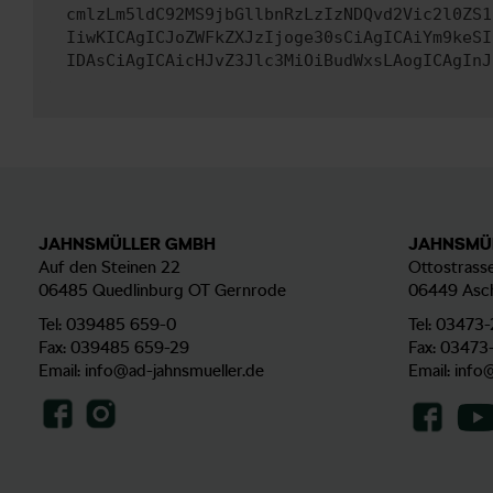
cmlzLm5ldC92MS9jbGllbnRzLzIzNDQvd2Vic2l0ZS1
IiwKICAgICJoZWFkZXJzIjoge30sCiAgICAiYm9keSI
IDAsCiAgICAicHJvZ3Jlc3MiOiBudWxsLAogICAgInJ
JAHNSMÜLLER GMBH
JAHNSMÜ
Auf den Steinen 22
Ottostrasse
06485 Quedlinburg OT Gernrode
06449 Asc
Tel:
039485 659-0
Tel:
03473-
Fax: 039485 659-29
Fax: 03473
Email:
info@ad-jahnsmueller.de
Email:
info