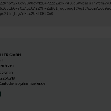
2ZWhpY2xlcy9OV0cwMzE4P2ZpZWxkPWludGVybmFsTnVtYmVy
6IG51bGwsCiAgICAiZXhwZWN0IjogewogICAgICAicmVzcG9u
pc2t5IjogZmFsc2UKICB9Cn0=
LLER GMBH
 1
herleben
225620
-2256219
@autodienst-jahnsmueller.de