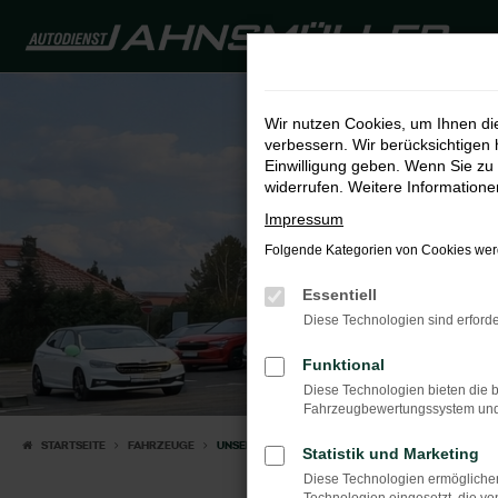
Zum
Hauptinhalt
springen
Wir nutzen Cookies, um Ihnen d
verbessern. Wir berücksichtigen 
Einwilligung geben. Wenn Sie zu 
widerrufen. Weitere Information
Impressum
Folgende Kategorien von Cookies werd
Essentiell
Diese Technologien sind erforde
Funktional
Diese Technologien bieten die b
Fahrzeugbewertungssystem und w
STARTSEITE
FAHRZEUGE
UNSERE FAHRZEUGE
Statistik und Marketing
Diese Technologien ermöglichen