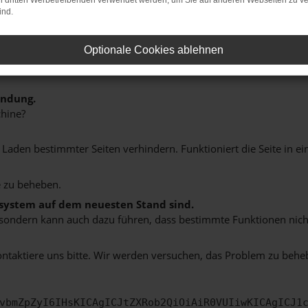
on dritten Werbetreibenden verwendet werden, um Sie auf anderen Webseiten zu ve
ind.
Optionale Cookies ablehnen
indung.
hine?
aden bestimmter Seiten verhindern. Funktioniert die Seite in e
 zu beheben.
bssystem auf dem neuesten Stand sind.
ko, sondern kann auch dazu führen, dass bestimmte Funktionen nic
ontaktiere uns bitte. Wir werden versuchen, das Problem zu behe
vbmZpZyI6IHsKICAgICJtZXRob2QiOiAiR0VUIiwKICAgICJ1