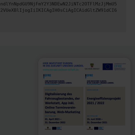
JndlYnNpdGU9NjFmY2Y3NDEwN2JiNTc2OTFlMzJjMmU5
c2VUeXBlIjogIiIKICAgIH0sCiAgICAidGltZW91dCI6