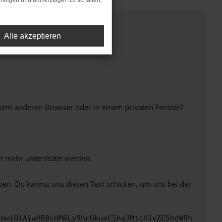
rfolgen und um Anzeigen zu schalten,
Alle akzeptieren
inem anderen Browser oder in einem privaten Fenster?
ht mehr unterstützt werden.
ben. Du kannst uns diesen Text schicken, um uns bei der
cmwiOiAiaHR0cHM6Ly9hcGkueC5ha3MtcHJvZC5hdWRh