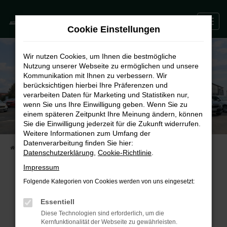
Zum
0
Hauptinhalt
Cookie Einstellungen
springen
Wir nutzen Cookies, um Ihnen die bestmögliche
Nutzung unserer Webseite zu ermöglichen und unsere
Kommunikation mit Ihnen zu verbessern. Wir
berücksichtigen hierbei Ihre Präferenzen und
verarbeiten Daten für Marketing und Statistiken nur,
wenn Sie uns Ihre Einwilligung geben. Wenn Sie zu
einem späteren Zeitpunkt Ihre Meinung ändern, können
Sie die Einwilligung jederzeit für die Zukunft widerrufen.
Weitere Informationen zum Umfang der
Datenverarbeitung finden Sie hier:
STARTSEITE
FAHRZEUGE
UNSERE FAHRZEUGE
Datenschutzerklärung
,
Cookie-Richtlinie
.
Impressum
Folgende Kategorien von Cookies werden von uns eingesetzt:
Fehler: Network Error
Essentiell
Beim Laden ist ein Fehler aufgetreten.
Diese Technologien sind erforderlich, um die
Kernfunktionalität der Webseite zu gewährleisten.
Hier sind ein paar Tipps, die dir helfen können: