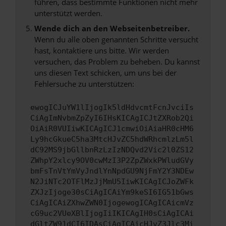
führen, dass bestimmte Funktionen nicht mehr
unterstützt werden.
Wende dich an den Webseitenbetreiber.
Wenn du alle oben genannten Schritte versucht
hast, kontaktiere uns bitte. Wir werden
versuchen, das Problem zu beheben. Du kannst
uns diesen Text schicken, um uns bei der
Fehlersuche zu unterstützen:
ewogICJuYW1lIjogIk5ldHdvcmtFcnJvciIs
CiAgImNvbmZpZyI6IHsKICAgICJtZXRob2Qi
OiAiR0VUIiwKICAgICJ1cmwiOiAiaHR0cHM6
Ly9hcGkueC5ha3MtcHJvZC5hdWRhcmlzLm5l
dC92MS9jbGllbnRzLzIzNDQvd2Vic2l0ZS12
ZWhpY2xlcy9OV0cwMzI3P2ZpZWxkPWludGVy
bmFsTnVtYmVyJndlYnNpdGU9NjFmY2Y3NDEw
N2JiNTc2OTFlMzJjMmU5IiwKICAgICJoZWFk
ZXJzIjoge30sCiAgICAiYm9keSI6IG51bGws
CiAgICAiZXhwZWN0IjogewogICAgICAicmVz
cG9uc2VUeXBlIjogIiIKICAgIH0sCiAgICAi
dGltZW91dCI6IDAsCiAgICAicHJvZ3Jlc3Mi