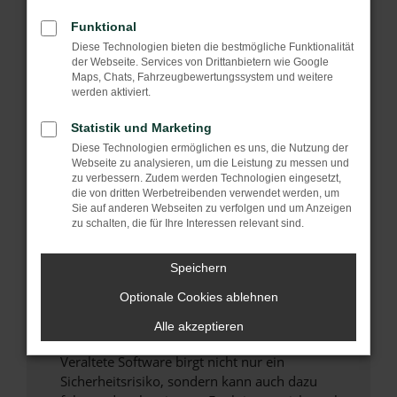
Funktional
Überprüfe deine Firewall und deine
Internetverbindung.
Diese Technologien bieten die bestmögliche Funktionalität
der Webseite. Services von Drittanbietern wie Google
Laden andere Webseiten, zum Beispiel deine
Maps, Chats, Fahrzeugbewertungssystem und weitere
Suchmaschine?
werden aktiviert.
Prüfe deine Browsererweiterungen.
Statistik und Marketing
Manche Erweiterungen, wie Werbeblocker,
Diese Technologien ermöglichen es uns, die Nutzung der
können das Laden bestimmter Seiten
Webseite zu analysieren, um die Leistung zu messen und
verhindern. Funktioniert die Seite in einem
zu verbessern. Zudem werden Technologien eingesetzt,
anderen Browser oder in einem privaten
die von dritten Werbetreibenden verwendet werden, um
Sie auf anderen Webseiten zu verfolgen und um Anzeigen
Fenster?
zu schalten, die für Ihre Interessen relevant sind.
Starte dein Gerät neu.
Das kann manchmal helfen, vorübergehende
Speichern
Probleme zu beheben.
Optionale Cookies ablehnen
Stelle sicher, dass dein Browser und dein
Betriebssystem auf dem neuesten Stand
Alle akzeptieren
sind.
Veraltete Software birgt nicht nur ein
Sicherheitsrisiko, sondern kann auch dazu