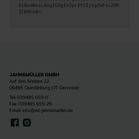
OiBudWxsLAogICAgInJpc2t5IjogZmFsc2UK
ICB9Cn0=
JAHNSMÜLLER GMBH
Auf den Steinen 22
06485 Quedlinburg OT Gernrode
Tel:
039485 659-0
Fax: 039485 659-29
Email:
info@ad-jahnsmueller.de